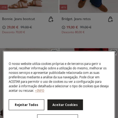
-71%
-81%
Bonnie. Jeans bootcut
Bridget. Jeans retos
29,00 €
99,00 €
19,00 €
99,00 €
Desconto
70,00 €
Desconto
80,00 €
O nosso website utiliza cookies próprias e de terceiros para gerir o
portal, recolher informação sobre a utilização do mesmo, melhorar os
nossos serviços e apresentar publicidade relacionada com as suas
preferências mediante a análise da sua navegação. Pode clicar em
ACEITAR para permitir o uso de cookies ou ver a configuração para
aceder à informação detalhada e selecionar o tipo de cookies que deseja
aceitar ou recusar.
+INFO
Rejeitar Todos
Aceitar Cookies