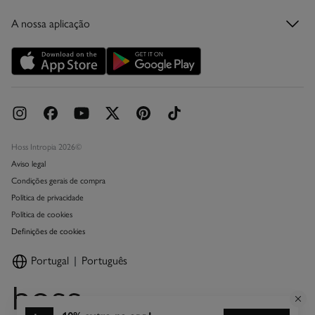
Condições do Cartão Presente Online
A nossa aplicação
Cartão Presente Online
Promoções vigentes
Livro de Reclamações online
Hoss Intropia 2026©
Aviso legal
Condições gerais de compra
Política de privacidade
Política de cookies
Definições de cookies
Portugal
Português