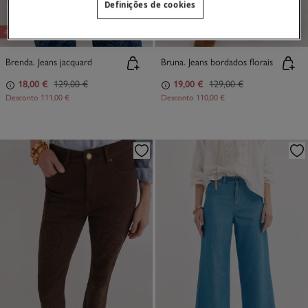
Definições de cookies
-86%
-85%
Brenda. Jeans jacquard
Bruna. Jeans bordados florais
18,00 €
129,00 €
19,00 €
129,00 €
Desconto
111,00 €
Desconto
110,00 €