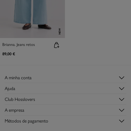
NEW
Brianna. Jeans retos
89,00 €
A minha conta
Iniciar sessão
Ajuda
Registar-me
Serviço de Apoio ao Cliente
Club Hosslovers
Histórico de Encomendas
Perguntas frequentes
Descubra-o
Moradas de envio
A empresa
Envios
Torne-se Hosslover →
Lojas
Trocas, devoluções e desistências
Métodos de pagamento
Descubra a app
Condições do Cartão de Devoluções