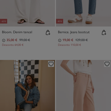
-65%
-85%
Bloom. Denim tencel
Bernice. Jeans bootcut
35,00 €
99,00 €
19,00 €
129,00 €
Desconto
64,00 €
Desconto
110,00 €