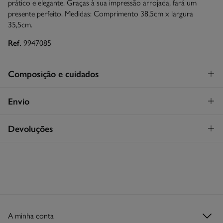
prático e elegante. Graças à sua impressão arrojada, fará um
presente perfeito. Medidas: Comprimento 38,5cm x largura
35,5cm.
Ref.
9947085
Composição e cuidados
Composição
Envio
100%
papel
Levantamento na loja em Portugal
GRATUITO!
Devoluções
Cuidados
Continental
Proibido lavar
Tem
30 dias
para fazer a sua devolução através de qualquer dos
STANDARD
seguintes métodos:
Não secar em secador rotativo
3,95€
Entrega em Portugal Continental
Devolução na loja física
Grátis
Não engomar
Grátis em encomendas superiores a 50€
Proibido limpeza a seco
Recolha no seu domicílio
Grátis
A minha conta