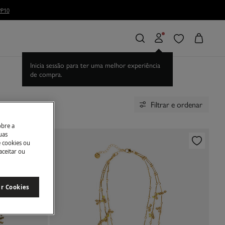
P10
Inicia sessão para ter uma melhor experiência
de compra.
Filtrar e ordenar
obre a
uas
e cookies ou
aceitar ou
ar Cookies