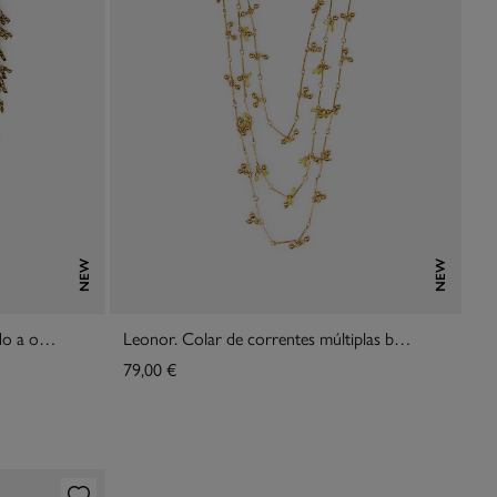
NEW
NEW
Lubna. Colar curto flores banhado a ouro
Leonor. Colar de correntes múltiplas banhado a ouro
79,00 €