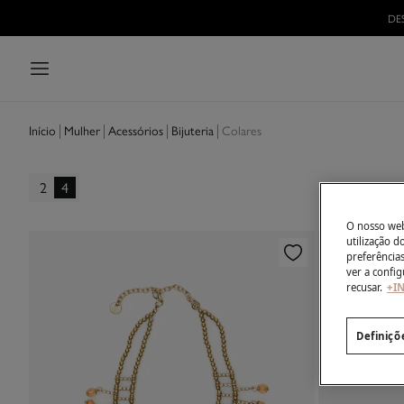
DE
Mulher
Acessórios
Bijuteria
Colares
Início
2
4
O nosso webs
utilização 
preferência
ver a config
recusar.
+I
Definiçõ