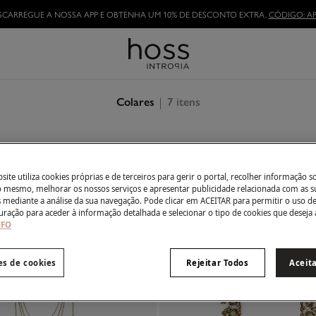
SCARREGUE A NOSSA APP E OBTENHA UM 10% DE DESCONTO EXTRA.
CÓDIGO: AP
7
itens
Colares
ite utiliza cookies próprias e de terceiros para gerir o portal, recolher informação s
do mesmo, melhorar os nossos serviços e apresentar publicidade relacionada com as s
s mediante a análise da sua navegação. Pode clicar em ACEITAR para permitir o uso d
uração para aceder à informação detalhada e selecionar o tipo de cookies que deseja 
NFO
es de cookies
Rejeitar Todos
Aceit