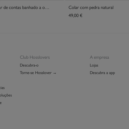
Luciana. Colar de contas banhado a ouro
Colar com pedra natural
49,00 €
Club Hosslovers
A empresa
Descubra-o
Lojas
Torne-se Hosslover →
Descubra a app
ias
oluções
e