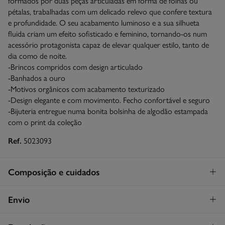
formados por duas peças articuladas em forma de folhas ou
pétalas, trabalhadas com um delicado relevo que confere textura
e profundidade. O seu acabamento luminoso e a sua silhueta
fluida criam um efeito sofisticado e feminino, tornando-os num
acessório protagonista capaz de elevar qualquer estilo, tanto de
dia como de noite.
-Brincos compridos com design articulado
-Banhados a ouro
-Motivos orgânicos com acabamento texturizado
-Design elegante e com movimento. Fecho confortável e seguro
-Bijuteria entregue numa bonita bolsinha de algodão estampada
com o print da coleção
Ref.
5023093
Composição e cuidados
Composição
Envio
98%
bronze
Levantamento na loja em Portugal
GRATUITO!