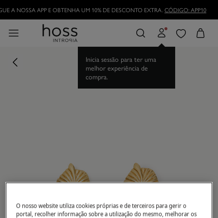
DESCARREGUE A NOSSA APP E OBTENHA UM 10% DE DESCONTO EXTRA.
CÓDI
TORNE-SE HOSSLOVER
E APROVEITE AS VANTAGENS
Inicia sessão para ter uma
melhor experiência de
compra.
O nosso website utiliza cookies próprias e de terceiros para gerir o
portal, recolher informação sobre a utilização do mesmo, melhorar os