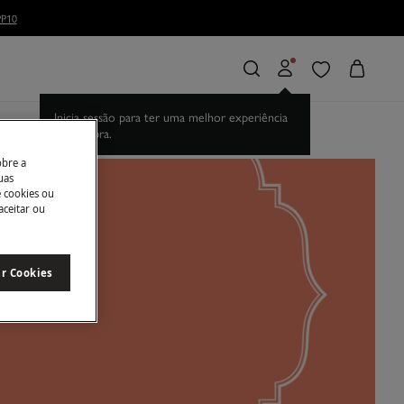
P10
Inicia sessão para ter uma melhor experiência
de compra.
obre a
uas
e cookies ou
aceitar ou
ar Cookies