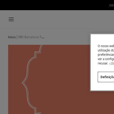
DE
080 Barcelona Fashion Show
Início
O nosso webs
utilização 
preferência
ver a config
recusar.
+I
Definiçõ