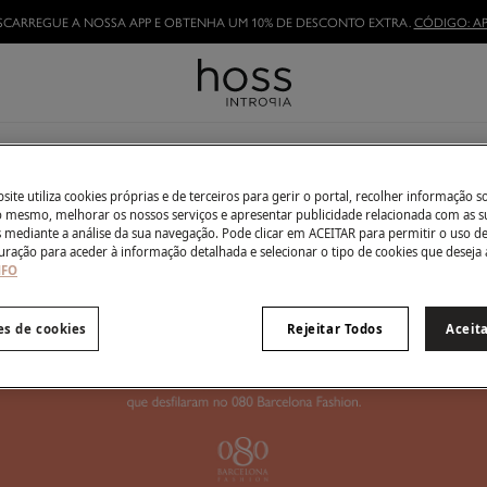
SCARREGUE A NOSSA APP E OBTENHA UM 10% DE DESCONTO EXTRA.
CÓDIGO: AP
0
itens
080 Barcelona Fashion Show
ite utiliza cookies próprias e de terceiros para gerir o portal, recolher informação s
do mesmo, melhorar os nossos serviços e apresentar publicidade relacionada com as s
s mediante a análise da sua navegação. Pode clicar em ACEITAR para permitir o uso d
uração para aceder à informação detalhada e selecionar o tipo de cookies que deseja 
NFO
es de cookies
Rejeitar Todos
Aceit