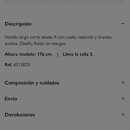
Descripción
Vestido largo corte silueta A con cuello redondo y tirantes
anchos. Diseño fluído sin mangas.
Altura modelo: 176 cm. |
Lleva la talla S.
Ref.
6513023
Composición y cuidados
Composición
Envío
85%
viscosa
,
15%
poliamida
Envío a tienda
¡GRATIS!
Devoluciones
Cuidados
3 - 5 días.
Temperatura máxima de lavado 30C
* Islas Canarias, Ceuta y Melilla excluídas.
Dispones de
un mes
para realizar tu devolución a través de