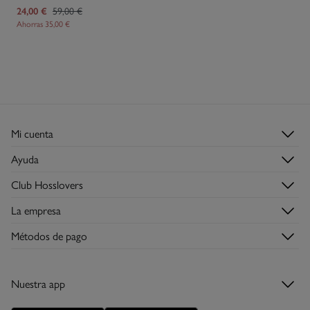
24,00 €
59,00 €
Ahorras
35,00 €
Mi cuenta
Login
Ayuda
Registrarme
Atención al cliente
Club Hosslovers
Mis pedidos
Preguntas frecuentes
Descúbrelo
Direcciones de envío
La empresa
Envíos
Hazte Hosslover →
Tiendas
Devoluciones
Métodos de pago
Descubre la app
Condiciones de la tarjeta regalo
Tarjeta regalo
Nuestra app
Tarjeta abono
Promociones vigentes