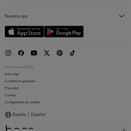
Descubre la app
Condiciones de la tarjeta regalo
Tarjeta regalo
Nuestra app
Tarjeta abono
Promociones vigentes
Concursos y sorteos
Hoss Intropia 2026©
Aviso legal
Condiciones generales
Privacidad
Cookies
Configuración de cookies
España
Español