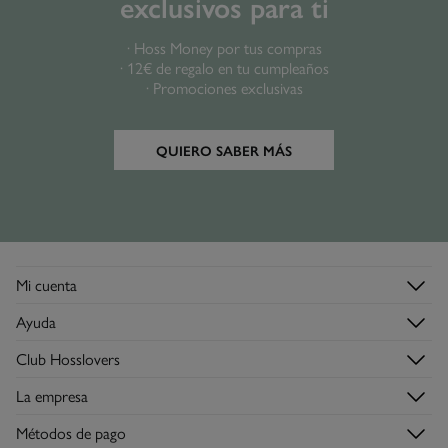
exclusivos para ti
· Hoss Money por tus compras
· 12€ de regalo en tu cumpleaños
· Promociones exclusivas
QUIERO SABER MÁS
Mi cuenta
Login
Ayuda
Registrarme
Atención al cliente
Club Hosslovers
Mis pedidos
Preguntas frecuentes
Descúbrelo
Direcciones de envío
La empresa
Envíos
Hazte Hosslover →
Tiendas
Devoluciones
Métodos de pago