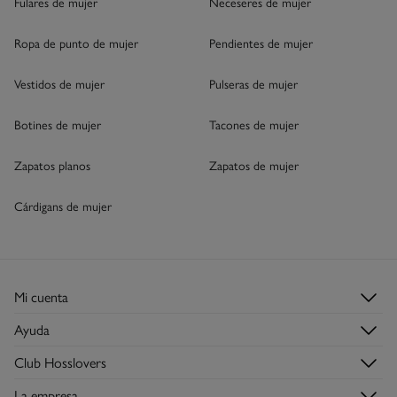
Fulares de mujer
Neceseres de mujer
Ropa de punto de mujer
Pendientes de mujer
Vestidos de mujer
Pulseras de mujer
Botines de mujer
Tacones de mujer
Zapatos planos
Zapatos de mujer
Cárdigans de mujer
Mi cuenta
Login
Ayuda
Registrarme
Atención al cliente
Club Hosslovers
Mis pedidos
Preguntas frecuentes
Descúbrelo
Direcciones de envío
La empresa