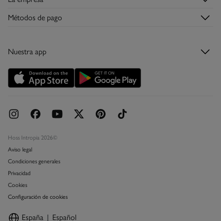
Envíos
Hazte Hosslover →
Tiendas
Devoluciones
Métodos de pago
Descubre la app
Condiciones de la tarjeta regalo
Tarjeta regalo
Nuestra app
Tarjeta abono
Promociones vigentes
Concursos y sorteos
Hoss Intropia 2026©
Aviso legal
Condiciones generales
Privacidad
Cookies
Configuración de cookies
España
Español