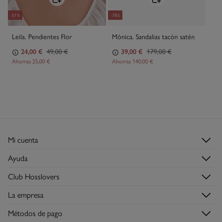
-51%
-78%
Leila. Pendientes Flor
Mónica. Sandalias tacón satén
24,00 €
49,00 €
39,00 €
179,00 €
Ahorras
25,00 €
Ahorras
140,00 €
Mi cuenta
Login
Ayuda
Registrarme
Atención al cliente
Club Hosslovers
Mis pedidos
Preguntas frecuentes
Descúbrelo
Direcciones de envío
La empresa
Envíos
Hazte Hosslover →
Tiendas
Devoluciones
Métodos de pago
Descubre la app