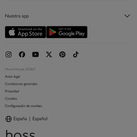
Condiciones de la tarjeta regalo
Tarjeta regalo
Nuestra app
Tarjeta abono
Promociones vigentes
Concursos y sorteos
Hoss Intropia 2026©
Aviso legal
Condiciones generales
Privacidad
Cookies
Configuración de cookies
España
Español