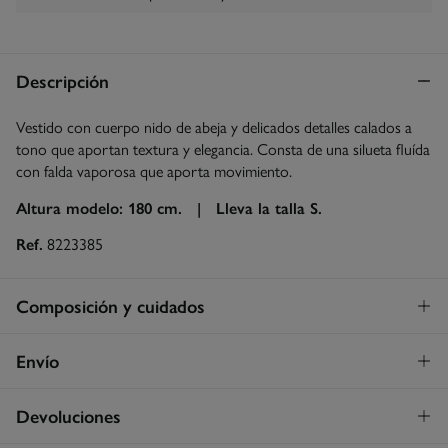
Descripción
Vestido con cuerpo nido de abeja y delicados detalles calados a
tono que aportan textura y elegancia. Consta de una silueta fluída
con falda vaporosa que aporta movimiento.
Altura modelo: 180 cm. |
Lleva la talla S.
Ref.
8223385
Composición y cuidados
Composición
Envío
96%
viscosa
,
3%
poliéster
,
1%
elastano
Envío a tienda
¡GRATIS!
Devoluciones
Cuidados
3 - 5 días.