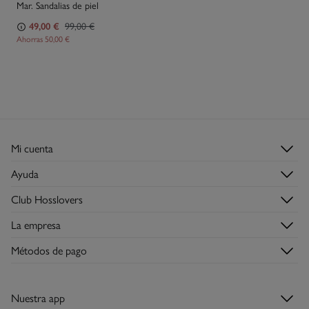
Mar. Sandalias de piel
49,00 €
99,00 €
Ahorras
50,00 €
Mi cuenta
Login
Ayuda
Registrarme
Atención al cliente
Club Hosslovers
Mis pedidos
Preguntas frecuentes
Descúbrelo
Direcciones de envío
La empresa
Envíos
Hazte Hosslover →
Tiendas
Devoluciones
Métodos de pago
Descubre la app
Condiciones de la tarjeta regalo
Tarjeta regalo
Nuestra app
Tarjeta abono