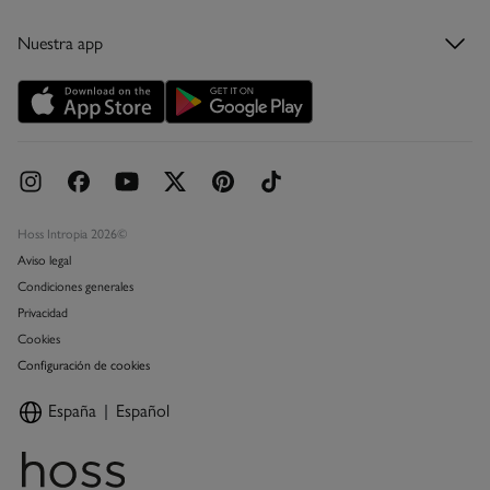
Tarjeta regalo
Nuestra app
Tarjeta abono
Promociones vigentes
Concursos y sorteos
Hoss Intropia 2026©
Aviso legal
Condiciones generales
Privacidad
Cookies
Configuración de cookies
España
Español