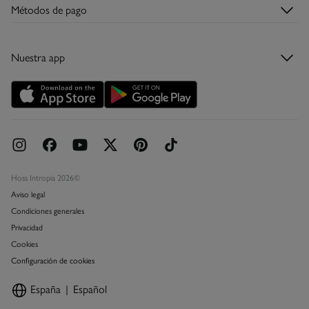
Tiendas
Devoluciones
Métodos de pago
abonar los gastos de aduana correspondientes, los cuales variarán en
Descubre la app
Condiciones de la tarjeta regalo
función del peso del envío.
Tarjeta regalo
Nuestra app
Tarjeta abono
Promociones vigentes
Concursos y sorteos
Hoss Intropia 2026©
Aviso legal
Condiciones generales
Privacidad
Cookies
Configuración de cookies
España
Español