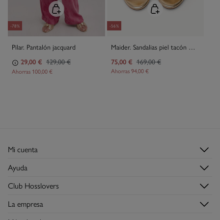
-78%
-56%
Pilar. Pantalón jacquard
Maider. Sandalias piel tacón medio
29,00 €
129,00 €
75,00 €
169,00 €
Ahorras
94,00 €
Ahorras
100,00 €
Mi cuenta
Login
Ayuda
Registrarme
Atención al cliente
Club Hosslovers
Mis pedidos
Preguntas frecuentes
Descúbrelo
Direcciones de envío
La empresa
Envíos
Hazte Hosslover →
Tiendas
Devoluciones