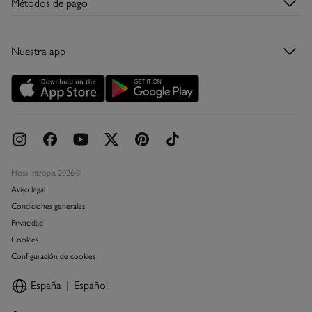
Métodos de pago
Descubre la app
Condiciones de la tarjeta regalo
Tarjeta regalo
Nuestra app
Tarjeta abono
Promociones vigentes
Concursos y sorteos
Hoss Intropia 2026©
Aviso legal
Condiciones generales
Privacidad
Cookies
Configuración de cookies
España
Español