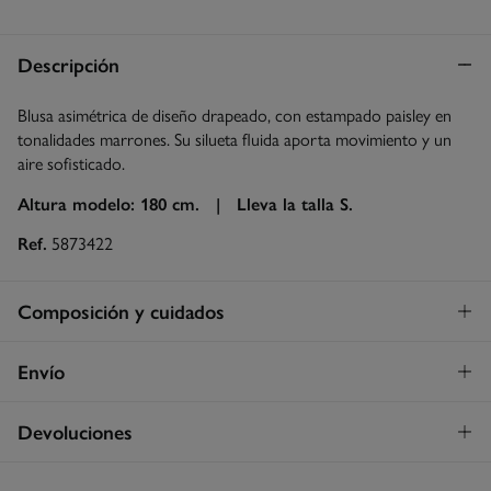
Descripción
Blusa asimétrica de diseño drapeado, con estampado paisley en
tonalidades marrones. Su silueta fluida aporta movimiento y un
aire sofisticado.
Altura modelo: 180 cm. |
Lleva la talla S.
Ref.
5873422
Composición y cuidados
Composición
Envío
100%
viscosa
Envío a tienda
¡GRATIS!
Devoluciones
Cuidados
3 - 5 días.
Temperatura máxima de lavado 30C
* Islas Canarias, Ceuta y Melilla excluídas.
Dispones de
un mes
para realizar tu devolución a través de