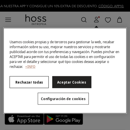
A NUESTRA APP Y CONSIGUE UN 10% EXTRA DE DESCUENTO.
CÓDIGO: APP10.
Inicia sesión para tener una
Mi cuenta
mejor experiencia de
Usamos cookies propias y de terceros para gestionar la web, recabar
compra.
información sobre su uso, mejorar nuestros servicios y mostrarte
Login
Ayuda
publicidad acorde con tus preferencias y navegación. Puedes pinchar en
Registrarme
ACEPTAR para permitir el uso de todas las cookies o en configuración
Atención al cliente
Club Hosslovers
para ver el detalle y seleccionar qué tipo cookies deseas aceptar o
Mis pedidos
Preguntas frecuentes
rechazar.
+INFO
Descúbrelo
Direcciones de envío
La empresa
Envíos
Hazte Hosslover →
Tiendas
Devoluciones
Métodos de pago
Rechazar todas
Aceptar Cookies
Descubre la app
Condiciones de la tarjeta regalo
Tarjeta regalo
Configuración de cookies
Nuestra app
Tarjeta abono
Promociones vigentes
Concursos y sorteos