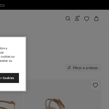
P10
obre a
uas
e cookies ou
aceitar ou
Filtrar e ordenar
ar Cookies