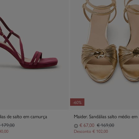
-60%
lias de salto em camurça
Maider. Sandálias salto médio em 
 179,00
€ 67,00
€ 169,00
40,00
Desconto
€ 102,00