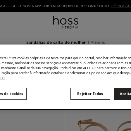
SCARREGUE A NOSSA APP E OBTENHA UM 10% DE DESCONTO EXTRA.
CÓDIGO: AP
TORNE-SE HOSSLOVER
E APROVEITE AS VANTAGENS
4
itens
Sandálias de salto de mulher
ite utiliza cookies próprias e de terceiros para gerir o portal, recolher informação s
Todos
Salto
do mesmo, melhorar os nossos serviços e apresentar publicidade relacionada com as s
s mediante a análise da sua navegação. Pode clicar em ACEITAR para permitir o uso d
uração para aceder à informação detalhada e selecionar o tipo de cookies que deseja 
NFO
es de cookies
Rejeitar Todos
Aceit