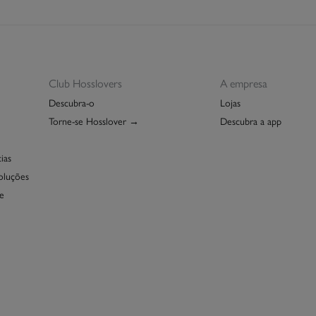
Club Hosslovers
A empresa
Descubra-o
Lojas
Torne-se Hosslover →
Descubra a app
ias
oluções
e