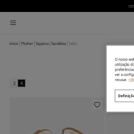
DE
Mulher
Sapatos
Sandálias
Salto
Início
O nosso webs
utilização 
preferência
ver a config
recusar.
+I
2
4
Definiçõ