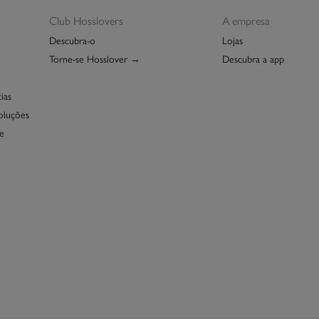
Club Hosslovers
A empresa
Descubra-o
Lojas
Torne-se Hosslover →
Descubra a app
ias
oluções
e