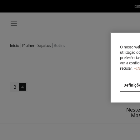
DE
Mulher
Sapatos
Botins
Início
O nosso webs
utilização 
preferência
ver a config
recusar.
+I
Definiçõ
2
4
Neste
Mas