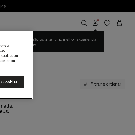
P10
Inicia sessão para ter uma melhor experiência
de compra.
obre a
uas
e cookies ou
aceitar ou
ar Cookies
Filtrar e ordenar
onada.
eus.