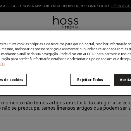
SCARREGUE A NOSSA APP E OBTENHA UM 10% DE DESCONTO EXTRA.
CÓDIGO: AP
0
itens
Botins de mulher
ite utiliza cookies próprias e de terceiros para gerir o portal, recolher informação s
do mesmo, melhorar os nossos serviços e apresentar publicidade relacionada com as s
s mediante a análise da sua navegação. Pode clicar em ACEITAR para permitir o uso d
uração para aceder à informação detalhada e selecionar o tipo de cookies que deseja 
Todos
Sandálias
Calçado
NFO
es de cookies
Rejeitar Todos
Aceit
 momento não temos artigos em stock da categoria seleci
 não se preocupe, temos imensos artigos que podem ser s