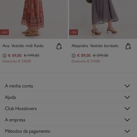
-65%
-70%
Ana. Vestido midi fluido
Alejandra. Vestido bordado
€ 69,00
€ 199,00
€ 89,00
€ 299,00
Desconto
€ 130,00
Desconto
€ 210,00
A minha conta
Iniciar sessão
Ajuda
Registar-me
Serviço de Apoio ao Cliente
Club Hosslovers
Histórico de Encomendas
Perguntas frequentes
Descubra-o
Moradas de envio
A empresa
Envios
Torne-se Hosslover →
Lojas
Trocas, devoluções e desistências
Métodos de pagamento
Descubra a app