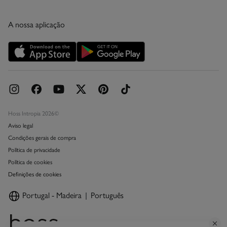
Condições do Cartão de Devoluções
Condições do Cartão Presente Online
A nossa aplicação
Cartão Presente Online
Promoções vigentes
Livro de Reclamações online
Hoss Intropia 2026©
Aviso legal
Condições gerais de compra
Política de privacidade
Política de cookies
Definições de cookies
Portugal - Madeira
Português