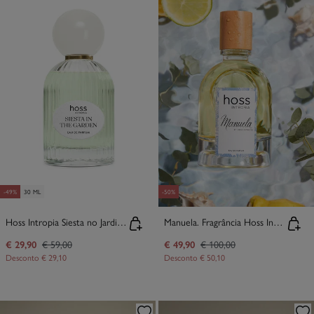
-49%
30 ML
-50%
Hoss Intropia Siesta no Jardim Eau De Parfum
Manuela. Fragrância Hoss Intropia 100ml
€ 29,90
€ 59,00
€ 49,90
€ 100,00
Desconto
€ 29,10
Desconto
€ 50,10