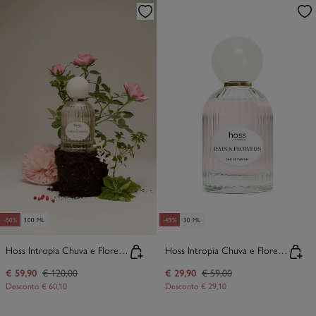
-50%
100 ML
-49%
30 ML
Hoss Intropia Chuva e Flores Eau De Parfum
Hoss Intropia Chuva e Flores Eau De Parfum
€ 59,90
€ 120,00
€ 29,90
€ 59,00
Desconto
€ 60,10
Desconto
€ 29,10