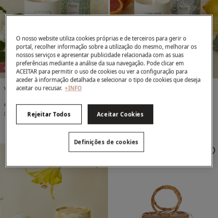
O nosso website utiliza cookies próprias e de terceiros para gerir o
portal, recolher informação sobre a utilização do mesmo, melhorar os
nossos serviços e apresentar publicidade relacionada com as suas
preferências mediante a análise da sua navegação. Pode clicar em
-67%
-67%
ACEITAR para permitir o uso de cookies ou ver a configuração para
aceder à informação detalhada e selecionar o tipo de cookies que deseja
Vela Hoss Intropia Blooming Dreams
Vela Hoss Intropia Crystal Waters
aceitar ou recusar.
+INFO
€ 19,90
€ 60,00
€ 19,90
€ 60,00
Desconto
€ 40,10
Desconto
€ 40,10
Rejeitar Todos
Aceitar Cookies
Definições de cookies