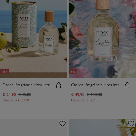
-45%
-50%
Gadea. Fragrância Hoss Intropia 30ml
Casilda. Fragrância Hoss Intropia 100ml
€ 24,90
€ 45,00
€ 49,90
€ 100,00
Desconto
€ 20,10
Desconto
€ 50,10