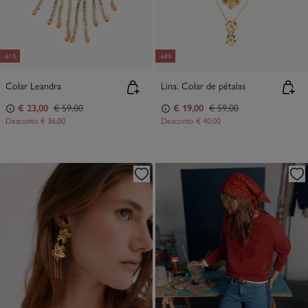
-61%
-68%
Colar Leandra
Lina. Colar de pétalas
€ 23,00
€ 59,00
€ 19,00
€ 59,00
Desconto
€ 36,00
Desconto
€ 40,00