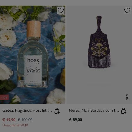
NEW
-50%
Gadea. Fragrância Hoss Intropia 100ml
Nerea. Mala Bordada com franjas
€ 49,90
€ 100,00
€ 89,00
Desconto
€ 50,10