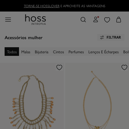
TORNE-SE HOSSLOVER
E APROVEITE AS VANTAGENS
Acessórios mulher
FILTRAR
Todos
Malas
Bijuteria
Cintos
Perfumes
Lenços E Écharpes
Bol