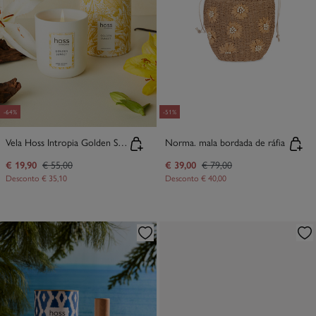
-64%
-51%
Vela Hoss Intropia Golden Sunset
Norma. mala bordada de ráfia
€ 19,90
€ 55,00
€ 39,00
€ 79,00
Desconto
€ 35,10
Desconto
€ 40,00