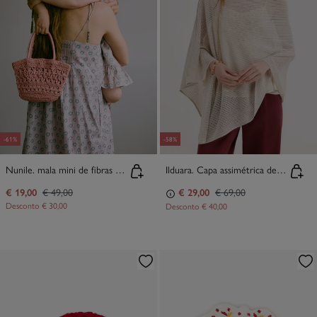
-61%
-58%
Nunile. mala mini de fibras naturais
Ilduara. Capa assimétrica de malha
€ 19,00
€ 49,00
€ 29,00
€ 69,00
Desconto
€ 30,00
Desconto
€ 40,00