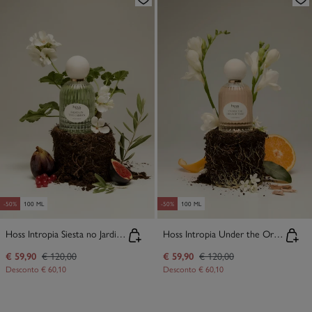
-50%
100 ML
-50%
100 ML
Hoss Intropia Siesta no Jardim Eau De Parfum 100ml
Hoss Intropia Under the Orange Tree Eau De Parfum
€ 59,90
€ 120,00
€ 59,90
€ 120,00
Desconto
€ 60,10
Desconto
€ 60,10