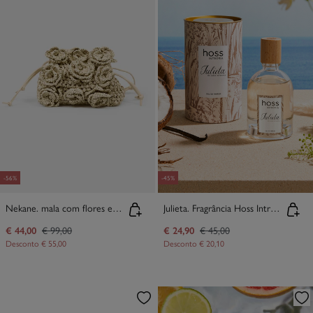
-56%
-45%
Nekane. mala com flores em fibras naturais
Julieta. Fragrância Hoss Intropia 30ml
€ 44,00
€ 99,00
€ 24,90
€ 45,00
Desconto
€ 55,00
Desconto
€ 20,10