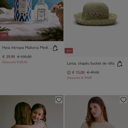
-60%
Hoss Intropia Mallorca Mediterranean Vacation Eau de Parfum
-69%
€ 39,90
€ 100,00
Desconto
€ 60,10
Larisa. chapéu bucket de ráfia
€ 15,00
€ 49,00
Desconto
€ 34,00