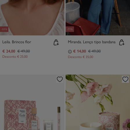
-51%
-71%
Leila. Brincos flor
Miranda. Lenço tipo bandana
€ 24,00
€ 49,00
€ 14,00
€ 49,00
Desconto
€ 25,00
Desconto
€ 35,00