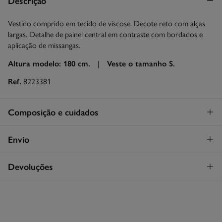
Descrição
Vestido comprido em tecido de viscose. Decote reto com alças
largas. Detalhe de painel central em contraste com bordados e
aplicação de missangas.
Altura modelo: 180 cm. |
Veste o tamanho S.
Ref.
8223381
Composição e cuidados
Composição
Envio
100%
viscose
STANDARD
Devoluções
Cuidados
26€
Entrega em Portugal Madeira
Máxima temperatura de lavagem 30C
Tem
30 dias
para fazer a sua devolução através de qualquer dos
seguintes métodos:
Secar em secador rotativo a baixa temperatura