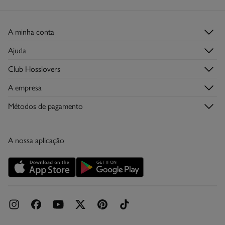
Devolução por correio
Engomar a média temperatura
Limpeza a seco com percloroetileno.
A minha conta
Iniciar sessão
Ajuda
Registar-me
Serviço de Apoio ao Cliente
Club Hosslovers
Histórico de Encomendas
Perguntas frequentes
Descubra-o
Moradas de envio
A empresa
Envios
Torne-se Hosslover →
Lojas
Trocas, devoluções e desistências
Métodos de pagamento
Descubra a app
Condições do Cartão de Devoluções
Condições do Cartão Presente Online
A nossa aplicação
Cartão Presente Online
Promoções vigentes
Livro de Reclamações online