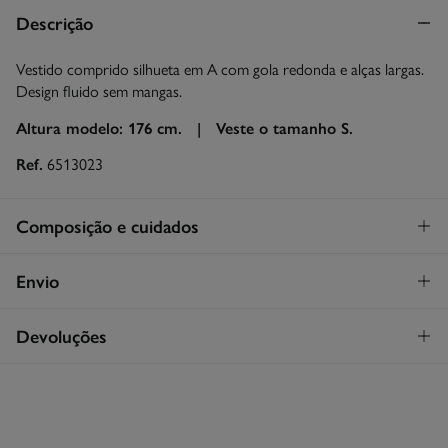
Descrição
Vestido comprido silhueta em A com gola redonda e alças largas.
Design fluido sem mangas.
Altura modelo: 176 cm. |
Veste o tamanho S.
Ref.
6513023
Composição e cuidados
Composição
Envio
85%
viscose
,
15%
poliamida
STANDARD
Devoluções
Cuidados
26€
Entrega em Portugal Madeira
Máxima temperatura de lavagem 30C
Tem
30 dias
para fazer a sua devolução através de qualquer dos
seguintes métodos:
Secar em secador rotativo a baixa temperatura