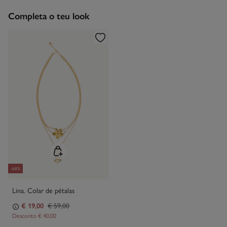
Devolução por correio
Engomar a média temperatura
Completa o teu look
Limpeza a seco com percloroetileno.
-68%
Lina. Colar de pétalas
€ 19,00
€ 59,00
Desconto
€ 40,00