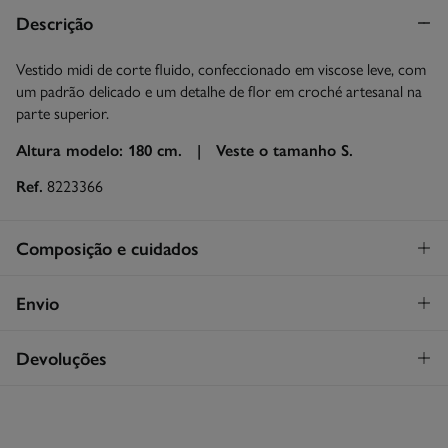
Descrição
Vestido midi de corte fluido, confeccionado em viscose leve, com
um padrão delicado e um detalhe de flor em croché artesanal na
parte superior.
Altura modelo: 180 cm. |
Veste o tamanho S.
Ref.
8223366
Composição e cuidados
Composição
Envio
68%
poliéster
,
30%
algodão
,
1%
viscose
,
1%
lyocel
STANDARD
Devoluções
Cuidados
26€
Entrega em Portugal Madeira
Máxima temperatura de lavagem 30C
Tem
30 dias
para fazer a sua devolução através de qualquer dos
seguintes métodos:
Secar em secador rotativo a baixa temperatura