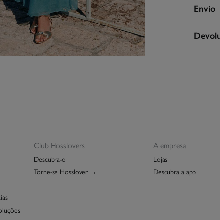
Compos
Envio
100%
vi
S
Devol
Cuidad
Ent
Má
Tem
30 
seguint
Sec
De
En
Lim
Club Hosslovers
A empresa
Descubra-o
Lojas
Torne-se Hosslover →
Descubra a app
ias
oluções