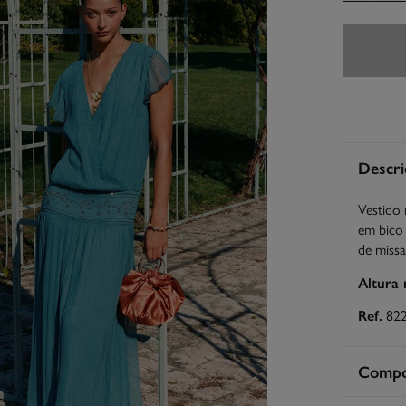
Descri
Vestido 
em bico 
de missa
Altura
Ref.
82
Compos