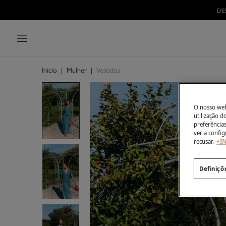
DE
Início
|
Mulher
|
Vestidos
O nosso webs
utilização 
preferência
ver a config
recusar.
+I
Definiçõ