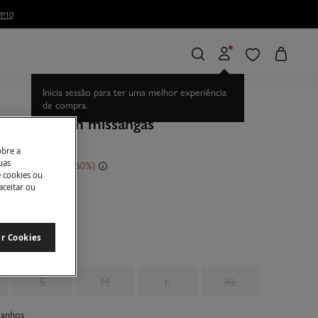
P10
Inicia sessão para ter uma melhor experiência
de compra.
 Vestido com missangas
obre a
uas
sconto
€ 150,00
60
e cookies ou
aceitar ou
e
ar Cookies
S
M
L
XL
manhos