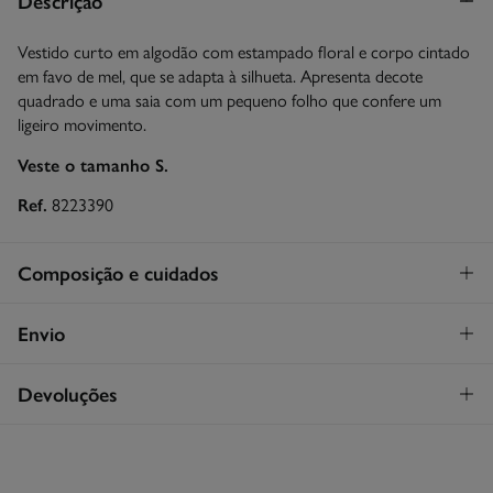
Descrição
Vestido curto em algodão com estampado floral e corpo cintado
em favo de mel, que se adapta à silhueta. Apresenta decote
quadrado e uma saia com um pequeno folho que confere um
ligeiro movimento.
Veste o tamanho S.
Ref.
8223390
Composição e cuidados
Composição
Envio
100%
algodão
STANDARD
Devoluções
Cuidados
26€
Entrega em Portugal Madeira
Máxima temperatura de lavagem 30C
Tem
30 dias
para fazer a sua devolução através de qualquer dos
seguintes métodos:
Secar em secador rotativo a baixa temperatura