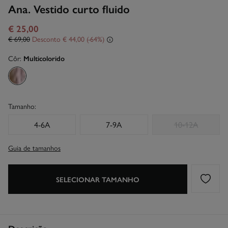
Ana. Vestido curto fluido
€ 25,00
€ 69,00
Desconto
€ 44,00
64
Côr:
Multicolorido
Tamanho:
4-6A
7-9A
10-12A
Guia de tamanhos
SELECIONAR TAMANHO