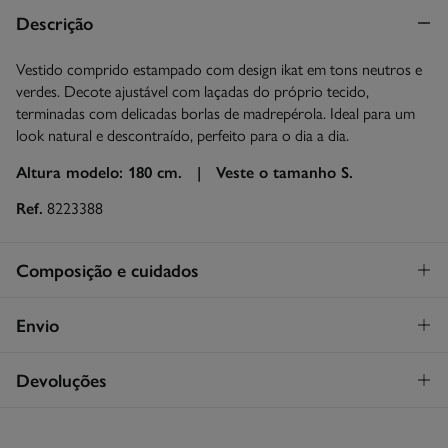
Descrição
Vestido comprido estampado com design ikat em tons neutros e
verdes. Decote ajustável com laçadas do próprio tecido,
terminadas com delicadas borlas de madrepérola. Ideal para um
look natural e descontraído, perfeito para o dia a dia.
Altura modelo: 180 cm. |
Veste o tamanho S.
Ref.
8223388
Composição e cuidados
Composição
Envio
64%
viscose
,
36%
algodão
STANDARD
Devoluções
Cuidados
26€
Entrega em Portugal Madeira
Lavagem exclusivamente à mão
Tem
30 dias
para fazer a sua devolução através de qualquer dos
seguintes métodos: