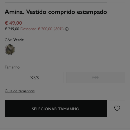
Amina. Vestido comprido estampado
€ 49,00
€ 249,00
Desconto
€ 200,00
80
Côr:
Verde
Tamanho:
XS/S
M/L
Guia de tamanhos
SELECIONAR TAMANHO