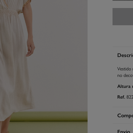
Descri
Vestido 
no decot
Altura
Ref.
82
Compos
Compos
Envio