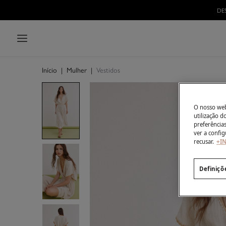
DE
Início
|
Mulher
|
Vestidos
O nosso webs
utilização 
preferência
ver a config
recusar.
+I
Definiçõ