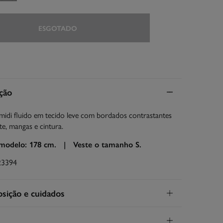
ESGOTADO
ção
midi fluido em tecido leve com bordados contrastantes
e, mangas e cintura.
 modelo: 178 cm. |
Veste o tamanho S.
23394
ição e cuidados
ição