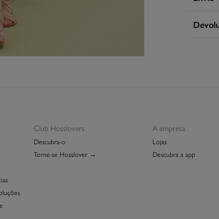
77%
vis
S
Devol
Cuidad
Ent
Máx
Tem
30 
seguint
Sec
De
Eng
Pro
Club Hosslovers
A empresa
Descubra-o
Lojas
Torne-se Hosslover →
Descubra a app
ias
oluções
e