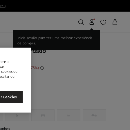
P10
Inicia sessão para ter uma melhor experiência
de compra.
. Vestido bordado
obre a
uas
sconto
€ 150,00
75
e cookies ou
aceitar ou
e
ar Cookies
S
M
L
XL
manhos