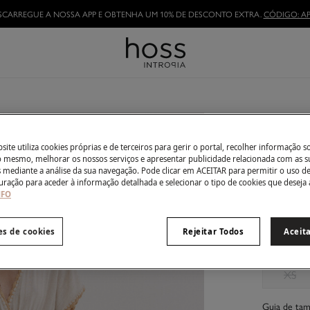
SCARREGUE A NOSSA APP E OBTENHA UM 10% DE DESCONTO EXTRA.
CÓDIGO: AP
Alexia
€ 49,00
ite utiliza cookies próprias e de terceiros para gerir o portal, recolher informação s
do mesmo, melhorar os nossos serviços e apresentar publicidade relacionada com as s
€ 199,00
De
s mediante a análise da sua navegação. Pode clicar em ACEITAR para permitir o uso d
uração para aceder à informação detalhada e selecionar o tipo de cookies que deseja 
Côr:
Beig
NFO
es de cookies
Rejeitar Todos
Aceit
Tamanho:
XS
Guia de ta