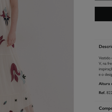
Descri
Vestido 
V, na fr
inspiraç
e o desi
Altura
Ref.
82
Compos