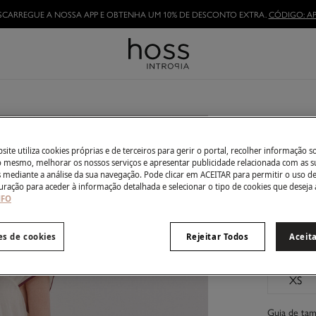
SCARREGUE A NOSSA APP E OBTENHA UM 10% DE DESCONTO EXTRA.
CÓDIGO: AP
Aiora.
€ 69,00
ite utiliza cookies próprias e de terceiros para gerir o portal, recolher informação s
€ 249,00
De
do mesmo, melhorar os nossos serviços e apresentar publicidade relacionada com as s
s mediante a análise da sua navegação. Pode clicar em ACEITAR para permitir o uso d
uração para aceder à informação detalhada e selecionar o tipo de cookies que deseja 
Côr:
whit
NFO
es de cookies
Rejeitar Todos
Aceit
Tamanho:
XS
Guia de ta