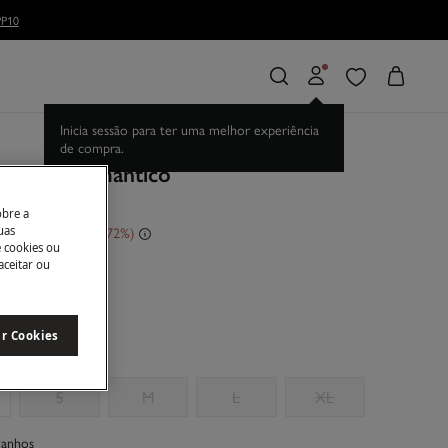
P10
 Vestido romântico
obre a
sconto
€ 180,00
72
uas
e cookies ou
aceitar ou
e
ar Cookies
S
M
L
XL
manhos