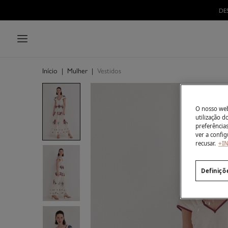
DE
Início
|
Mulher
|
Vestidos
O nosso webs
utilização 
preferência
ver a config
recusar.
+I
Definiçõ