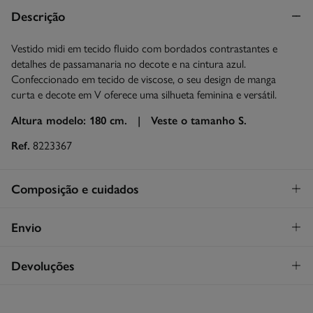
Descrição
Vestido midi em tecido fluido com bordados contrastantes e
detalhes de passamanaria no decote e na cintura azul.
Confeccionado em tecido de viscose, o seu design de manga
curta e decote em V oferece uma silhueta feminina e versátil.
Altura modelo: 180 cm. |
Veste o tamanho S.
Ref.
8223367
Composição e cuidados
Composição
Envio
98%
viscose
,
2%
poliéster
STANDARD
Devoluções
Cuidados
26€
Entrega em Portugal Madeira
Lavagem exclusivamente à mão
Tem
30 dias
para fazer a sua devolução através de qualquer dos
seguintes métodos: