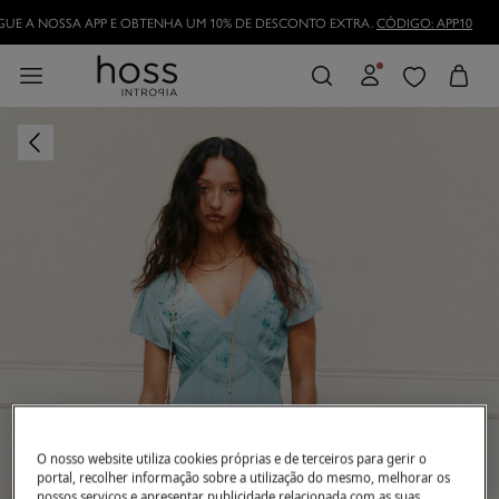
DESCARREGUE A NOSSA APP E OBTENHA UM 10% DE DESCONTO EXTRA.
CÓDI
TORNE-SE HOSSLOVER
E APROVEITE AS VANTAGENS
O nosso website utiliza cookies próprias e de terceiros para gerir o
portal, recolher informação sobre a utilização do mesmo, melhorar os
nossos serviços e apresentar publicidade relacionada com as suas