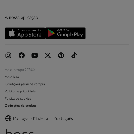
Descubra a app
Condições do Cartão de Devoluções
Condições do Cartão Presente Online
A nossa aplicação
Cartão Presente Online
Promoções vigentes
Livro de Reclamações online
Hoss Intropia 2026©
Aviso legal
Condições gerais de compra
Política de privacidade
Política de cookies
Definições de cookies
Portugal - Madeira
Português