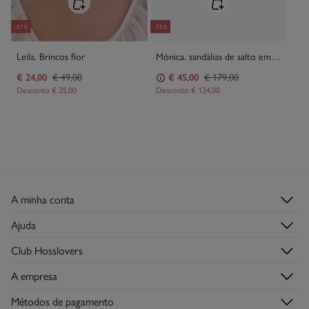
-51%
-75%
Leila. Brincos flor
Mónica. sandálias de salto em cetim
€ 24,00
€ 49,00
€ 45,00
€ 179,00
Desconto
€ 25,00
Desconto
€ 134,00
A minha conta
Iniciar sessão
Ajuda
Registar-me
Serviço de Apoio ao Cliente
Club Hosslovers
Histórico de Encomendas
Perguntas frequentes
Descubra-o
Moradas de envio
A empresa
Envios
Torne-se Hosslover →
Lojas
Trocas, devoluções e desistências
Métodos de pagamento