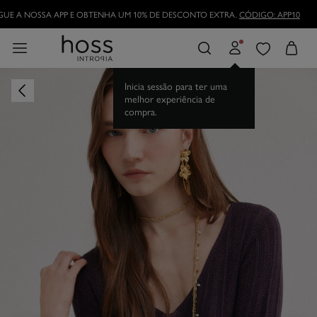
UE A NOSSA APP E OBTENHA UM 10% DE DESCONTO EXTRA.
CÓDIGO: APP10