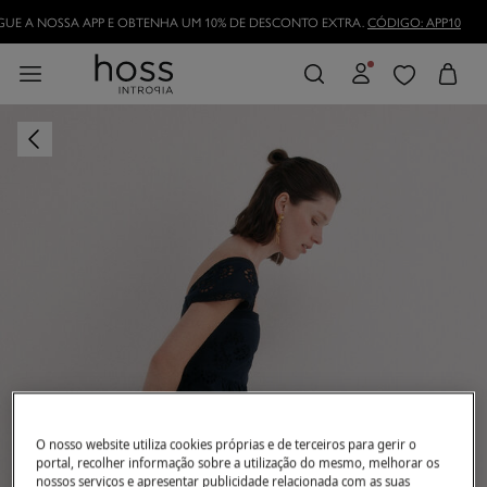
DESCARREGUE A NOSSA APP E OBTENHA UM 10% DE DESCONTO EXTRA.
CÓDI
O nosso website utiliza cookies próprias e de terceiros para gerir o
portal, recolher informação sobre a utilização do mesmo, melhorar os
nossos serviços e apresentar publicidade relacionada com as suas