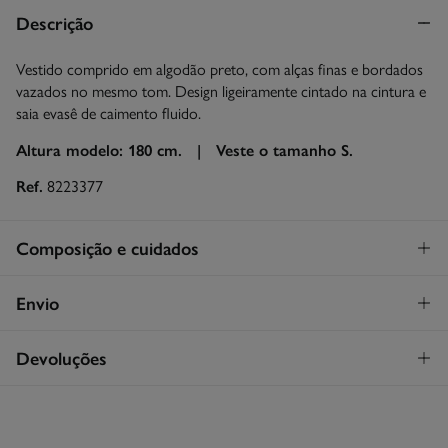
Descrição
Vestido comprido em algodão preto, com alças finas e bordados
vazados no mesmo tom. Design ligeiramente cintado na cintura e
saia evasê de caimento fluido.
Altura modelo: 180 cm. |
Veste o tamanho S.
Ref.
8223377
Composição e cuidados
Composição
Envio
100%
algodão
STANDARD
Devoluções
Cuidados
26€
Entrega em Portugal Madeira
Máxima temperatura de lavagem 30C
Tem
30 dias
para fazer a sua devolução através de qualquer dos
seguintes métodos:
Secar em secador rotativo a baixa temperatura