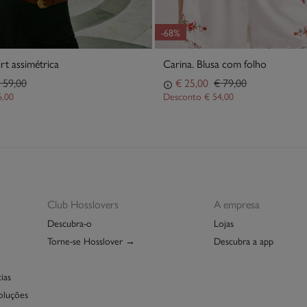
-68%
irt assimétrica
Carina. Blusa com folho
 59,00
€ 25,00
€ 79,00
6,00
Desconto
€ 54,00
Club Hosslovers
A empresa
Descubra-o
Lojas
Torne-se Hosslover →
Descubra a app
ias
oluções