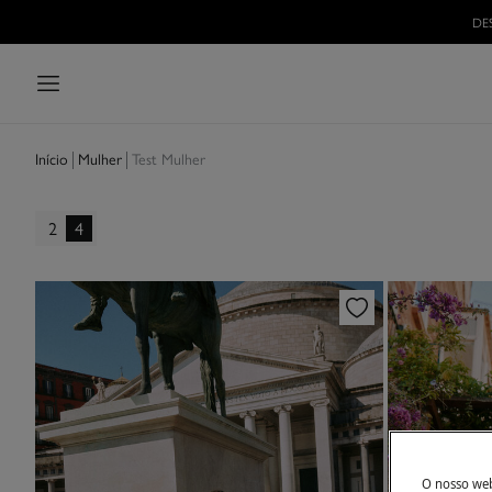
Mulher
Test Mulher
Início
2
4
O nosso webs