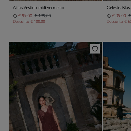
Ailin.vVestido midi vermelho
Celeste. Blusa
€ 99,00
€ 199,00
€ 39,00
€
Desconto
€ 100,00
Desconto
€ 6