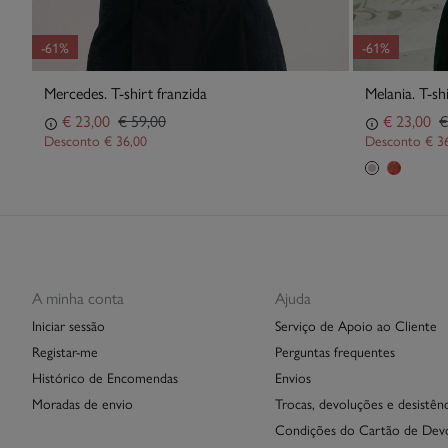
-61%
-61%
Mercedes. T-shirt franzida
Melania. T-sh
€ 23,00
€ 59,00
€ 23,00
€
Desconto
€ 36,00
Desconto
€ 3
A minha conta
Ajuda
Iniciar sessão
Serviço de Apoio ao Cliente
Registar-me
Perguntas frequentes
Histórico de Encomendas
Envios
Moradas de envio
Trocas, devoluções e desistênc
Condições do Cartão de Dev