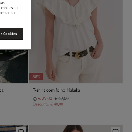
uas
e cookies ou
aceitar ou
ar Cookies
-58%
da
T-shirt com folho Malaika
€ 29,00
€ 69,00
Desconto
€ 40,00