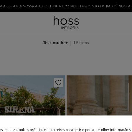
TORNE-SE HOSSLOVER
E APROVEITE AS VANTAGENS
19
itens
Test mulher
ite utiliza cookies próprias e de terceiros para gerir o portal, recolher informação s