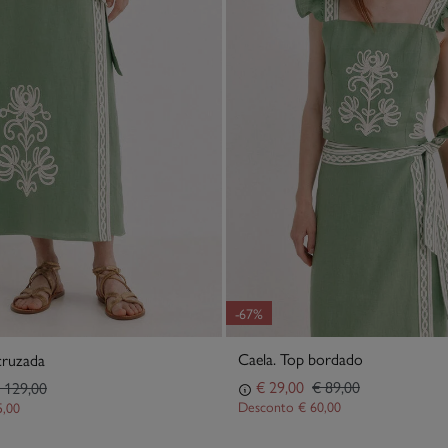
-67%
Caela. Top bordado
 cruzada
€ 29,00
€ 89,00
 129,00
Desconto
€ 60,00
5,00