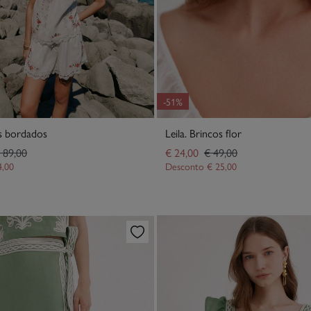
-51%
es bordados
Leila. Brincos flor
 89,00
€ 24,00
€ 49,00
4,00
Desconto
€ 25,00