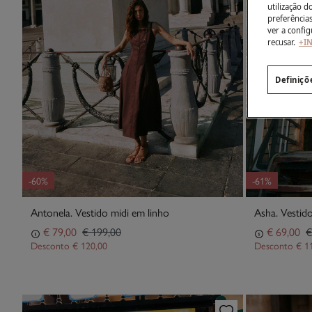
utilização 
preferência
ver a config
recusar.
+I
Definiçõ
-60%
-61%
Antonela. Vestido midi em linho
Asha. Vestido
€ 79,00
€ 199,00
€ 69,00
€
Desconto
€ 120,00
Desconto
€ 1