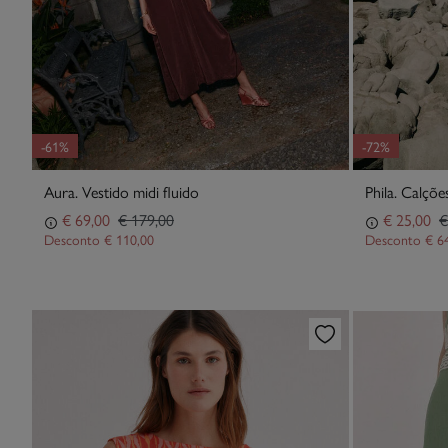
-61%
-72%
Aura. Vestido midi fluido
Phila. Calçõ
€ 69,00
€ 179,00
€ 25,00
€
Desconto
€ 110,00
Desconto
€ 6