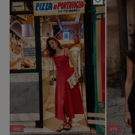
-50%
-61%