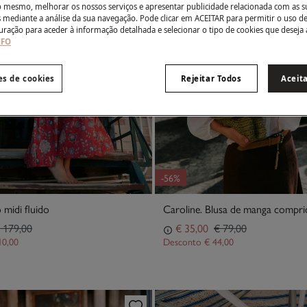
do mesmo, melhorar os nossos serviços e apresentar publicidade relacionada com as s
s mediante a análise da sua navegação. Pode clicar em ACEITAR para permitir o uso d
uração para aceder à informação detalhada e selecionar o tipo de cookies que deseja 
NFO
es de cookies
Rejeitar Todos
Aceit
-56%
 midi fluido
Caroline. Blusa de manga compri
 179,00
€ 35,00
€ 79,00
10,00
Desconto
€ 44,00