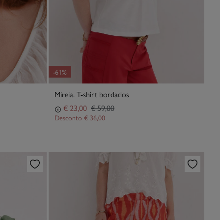
-61%
Mireia. T-shirt bordados
€ 23,00
€ 59,00
Desconto
€ 36,00