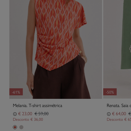
-61%
-50%
Melania. T-shirt assimétrica
Renata. Saia
€ 23,00
€ 59,00
€ 64,00
€
Desconto
€ 36,00
Desconto
€ 6