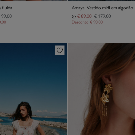
 fluida
Amaya. Vestido midi em algodão
 99,00
€ 89,00
€ 179,00
0,00
Desconto
€ 90,00