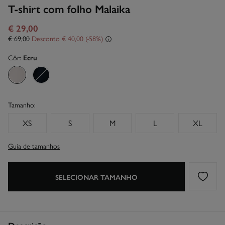
T-shirt com folho Malaika
€ 29,00
€ 69,00
Desconto
€ 40,00
58
Côr:
Ecru
Tamanho:
XS
S
M
L
XL
Guia de tamanhos
SELECIONAR TAMANHO