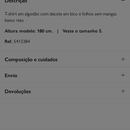
Descrição
T-shirt em algodão com decote em bico e folhos sem mangas
baixo reto
Altura modelo: 180 cm. |
Veste o tamanho S.
Ref.
5413384
Composição e cuidados
Composição
Envio
100%
algodão
STANDARD
Devoluções
Cuidados
26€
Entrega em Portugal Madeira
Máxima temperatura de lavagem 30C
Tem
30 dias
para fazer a sua devolução através de qualquer dos
seguintes métodos:
Proibido utilizar branqueadores ou lixívia
Devolução por correio
Secar a peça sobre a corda