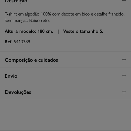
Descrição
T-shirt em algodão 100% com decote em bico e detalhe franzido.
Sem mangas. Baixo reto.
Altura modelo: 180 cm. |
Veste o tamanho S.
Ref.
5413389
Composição e cuidados
Composição
Envio
100%
algodão
STANDARD
Devoluções
Cuidados
26€
Entrega em Portugal Madeira
Máxima temperatura de lavagem 30C
Tem
30 dias
para fazer a sua devolução através de qualquer dos
seguintes métodos:
Proibido utilizar branqueadores ou lixívia
Devolução por correio
Secar a peça sobre a corda