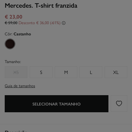
Mercedes. T-shirt franzida
€ 23,00
€ 59,00
Desconto
€ 36,00
61
Côr:
Castanho
Tamanho:
XS
S
M
L
XL
Guia de tamanhos
SELECIONAR TAMANHO