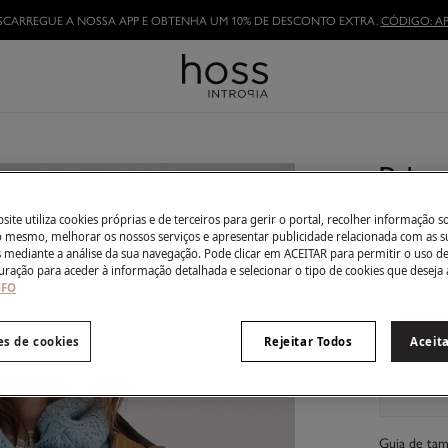
TORNE-SE HOSSLOVER
E APROVEITE AS VANTAGENS
Delma.
€ 49,00
ite utiliza cookies próprias e de terceiros para gerir o portal, recolher informação s
€ 179,00
De
do mesmo, melhorar os nossos serviços e apresentar publicidade relacionada com as s
s mediante a análise da sua navegação. Pode clicar em ACEITAR para permitir o uso d
Côr:
Amar
uração para aceder à informação detalhada e selecionar o tipo de cookies que deseja 
NFO
es de cookies
Rejeitar Todos
Aceit
Tamanho:
Guia de ta