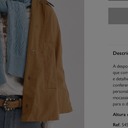
Descri
A despor
que comb
e detalh
confere
personal
mocassin
para o di
Altura
Ref.
54