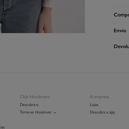
Compos
Compos
Envio
100%
a
S
Devol
Cuidad
Ent
Pro
Tem
30 
seguint
Não
De
Nã
Pro
Club Hosslovers
A empresa
Descubra-o
Lojas
Torne-se Hosslover →
Descubra a app
ias