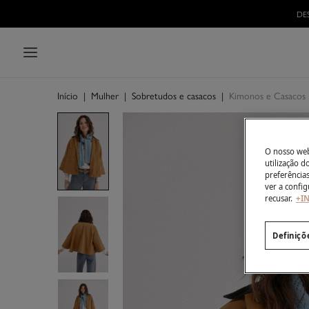
Início
|
Mulher
|
Sobretudos e casacos
|
Kimonos e Casacos
O nosso webs
utilização 
preferência
ver a config
recusar.
+I
Definiçõ