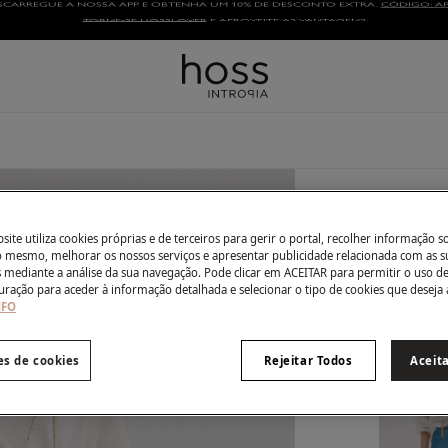
TORNE-SE HOSSLOVER
E APROVEITE AS VANTAGENS
2 produto
ite utiliza cookies próprias e de terceiros para gerir o portal, recolher informação s
Conjun
do mesmo, melhorar os nossos serviços e apresentar publicidade relacionada com as s
s mediante a análise da sua navegação. Pode clicar em ACEITAR para permitir o uso d
€ 68,00
uração para aceder à informação detalhada e selecionar o tipo de cookies que deseja 
NFO
€ 158,00
De
TODO O 
es de cookies
Rejeitar Todos
Aceit