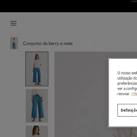
Conjunto de berry e mele
O nosso webs
utilização 
preferência
ver a config
recusar.
+I
Definiçõ