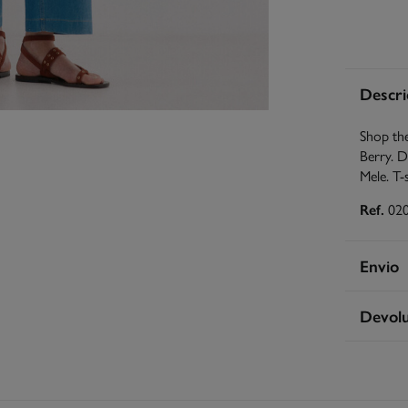
Descri
Shop the
Berry. D
Mele. T-
Ref.
02
Envio
S
Devol
Ent
Tem
30 
seguint