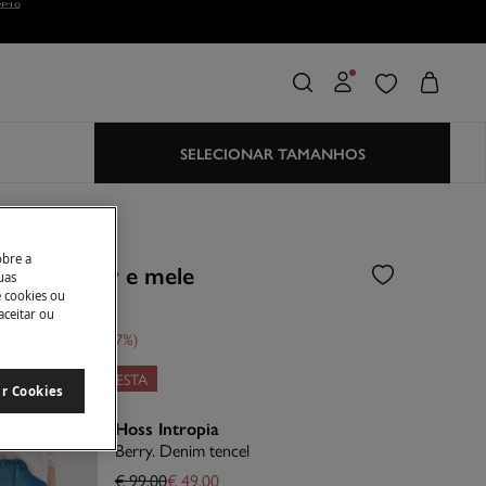
SELECIONAR TAMANHOS
s
obre a
to de berry e mele
uas
e cookies ou
aceitar ou
sconto
€ 90,00
57
LOOK: -10% NA CESTA
ar Cookies
Hoss Intropia
Berry. Denim tencel
€ 99,00
€ 49,00