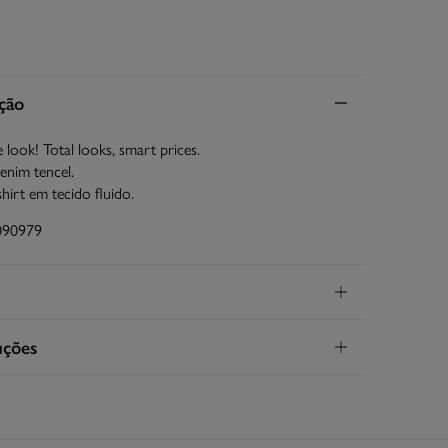
ção
 look! Total looks, smart prices.
enim tencel.
shirt em tecido fluido.
090979
TANDARD
uções
26€
rega em Portugal Madeira
dias
para fazer a sua devolução através de qualquer dos
es métodos: