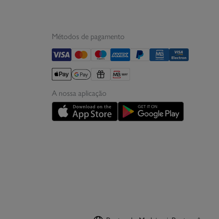
volução por correio
Métodos de pagamento
A nossa aplicação