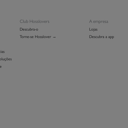
De
Club Hosslovers
A empresa
Descubra-o
Lojas
Torne-se Hosslover →
Descubra a app
ias
oluções
e