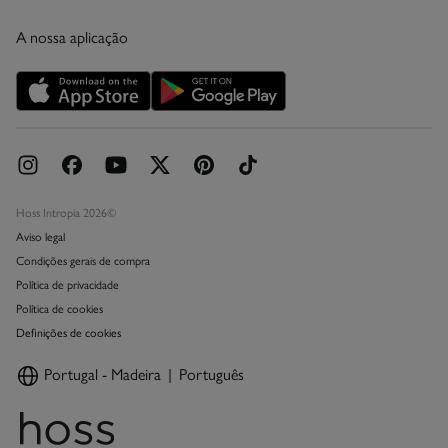
Condições do Cartão Presente Online
A nossa aplicação
Cartão Presente Online
Promoções vigentes
Livro de Reclamações online
Hoss Intropia 2026©
Aviso legal
Condições gerais de compra
Política de privacidade
Política de cookies
Definições de cookies
Portugal - Madeira
Português