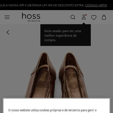
UE A NOSSA APP E OBTENHA UM 10% DE DESCONTO EXTRA.
CÓDIGO: APP10
Inicia sessão para ter uma
melhor experiência de
compra.
O nosso website utiliza cookies próprias e de terceiros para gerir o