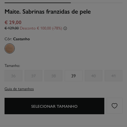
Maite. Sabrinas franzidas de pele
€ 29,00
€ 129,00
Desconto
€ 100,00
78
Côr:
Castanho
Tamanho:
36
37
38
39
40
41
Guia de tamanhos
SELECIONAR TAMANHO