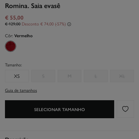
Romina. Saia evasê
€ 55,00
€ 129,00
Desconto
€ 74,00
57
Côr:
Vermelho
Tamanho:
XS
S
M
L
XL
Guia de tamanhos
SELECIONAR TAMANHO