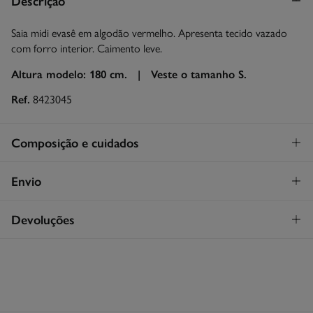
Descrição
Saia midi evasê em algodão vermelho. Apresenta tecido vazado
com forro interior. Caimento leve.
Altura modelo: 180 cm. |
Veste o tamanho S.
Ref.
8423045
Composição e cuidados
Composição
Envio
100%
algodão
STANDARD
Devoluções
Cuidados
26€
Entrega em Portugal Madeira
Máxima temperatura de lavagem 30C
Tem
30 dias
para fazer a sua devolução através de qualquer dos
seguintes métodos:
Secar em secador rotativo a baixa temperatura
Devolução por correio
Engomar a média temperatura