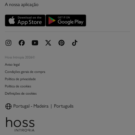
A nossa aplicação
Cartão Presente Online
Promoções vigentes
Livro de Reclamações online
Hoss Intropia 2026©
Aviso legal
Condições gerais de compra
Política de privacidade
Política de cookies
Definições de cookies
Portugal - Madeira
Português