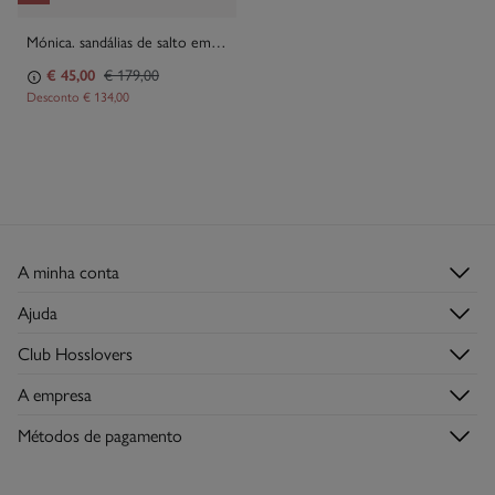
Mónica. sandálias de salto em cetim
€ 45,00
€ 179,00
Desconto
€ 134,00
A minha conta
Iniciar sessão
Ajuda
Registar-me
Serviço de Apoio ao Cliente
Club Hosslovers
Histórico de Encomendas
Perguntas frequentes
Descubra-o
Moradas de envio
A empresa
Envios
Torne-se Hosslover →
Lojas
Trocas, devoluções e desistências
Métodos de pagamento
Descubra a app
Condições do Cartão de Devoluções
Condições do Cartão Presente Online