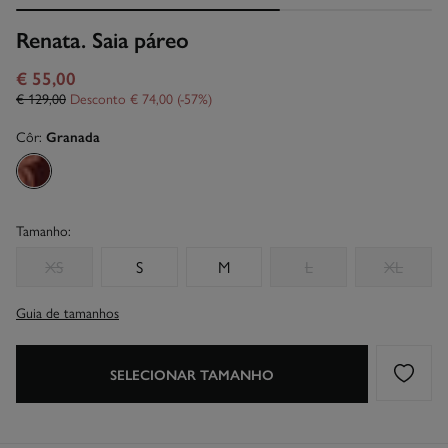
Renata. Saia páreo
€ 55,00
€ 129,00
Desconto
€ 74,00
57
Côr:
Granada
Tamanho:
XS
S
M
L
XL
Guia de tamanhos
SELECIONAR TAMANHO