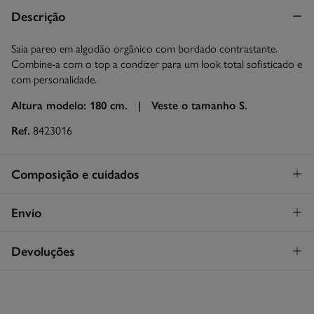
Descrição
Saia pareo em algodão orgânico com bordado contrastante.
Combine-a com o top a condizer para um look total sofisticado e
com personalidade.
Altura modelo: 180 cm. |
Veste o tamanho S.
Ref.
8423016
Composição e cuidados
Composição
Envio
100%
algodão
STANDARD
Devoluções
Cuidados
26€
Entrega em Portugal Madeira
Máxima temperatura de lavagem 30C. Processo suave
Tem
30 dias
para fazer a sua devolução através de qualquer dos
seguintes métodos:
Secar em secador rotativo a baixa temperatura