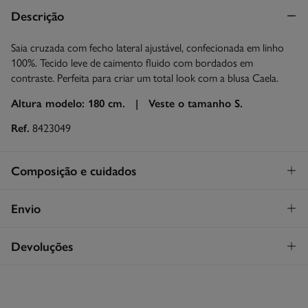
Descrição
Saia cruzada com fecho lateral ajustável, confecionada em linho
100%. Tecido leve de caimento fluido com bordados em
contraste. Perfeita para criar um total look com a blusa Caela.
Altura modelo: 180 cm. |
Veste o tamanho S.
Ref.
8423049
Composição e cuidados
Composição
Envio
100%
linho
STANDARD
Devoluções
Cuidados
26€
Entrega em Portugal Madeira
Máxima temperatura de lavagem 30C
Tem
30 dias
para fazer a sua devolução através de qualquer dos
seguintes métodos:
Secar em secador rotativo a baixa temperatura