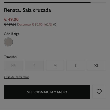
Renata. Saia cruzada
€ 49,00
€ 129,00
Desconto
€ 80,00
62
Côr:
Beige
Tamanho:
XS
S
M
L
XL
Guia de tamanhos
SELECIONAR TAMANHO