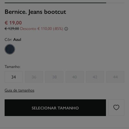
Bernice. Jeans bootcut
€ 19,00
€ 129,00
Desconto
€ 110,00
85
Côr:
Azul
Tamanho:
34
36
38
40
42
44
Guia de tamanhos
SELECIONAR TAMANHO