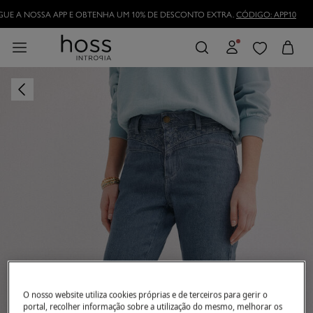
DESCARREGUE A NOSSA APP E OBTENHA UM 10% DE DESCONTO EXTRA.
CÓDI
TORNE-SE HOSSLOVER
E APROVEITE AS VANTAGENS
O nosso website utiliza cookies próprias e de terceiros para gerir o
portal, recolher informação sobre a utilização do mesmo, melhorar os