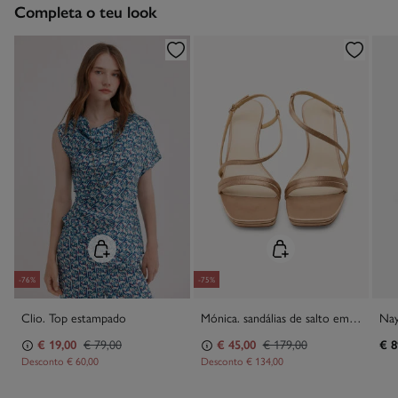
Completa o teu look
Limpeza a seco com percloroetileno.
-76%
-75%
Clio. Top estampado
Mónica. sandálias de salto em cetim
€ 19,00
€ 79,00
€ 45,00
€ 179,00
€ 8
Desconto
€ 60,00
Desconto
€ 134,00