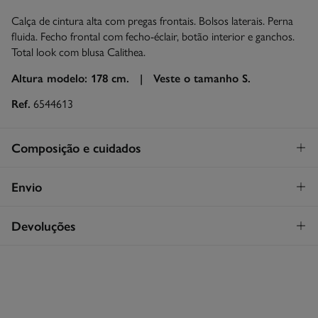
Calça de cintura alta com pregas frontais. Bolsos laterais. Perna
fluida. Fecho frontal com fecho-éclair, botão interior e ganchos.
Total look com blusa Calithea.
Altura modelo: 178 cm. |
Veste o tamanho S.
Ref.
6544613
Composição e cuidados
Composição
Envio
100%
viscose
STANDARD
Devoluções
Cuidados
26€
Entrega em Portugal Madeira
Máxima temperatura de lavagem 30C
Tem
30 dias
para fazer a sua devolução através de qualquer dos
seguintes métodos:
Secar em secador rotativo a baixa temperatura
Devolução por correio
Engomar a média temperatura