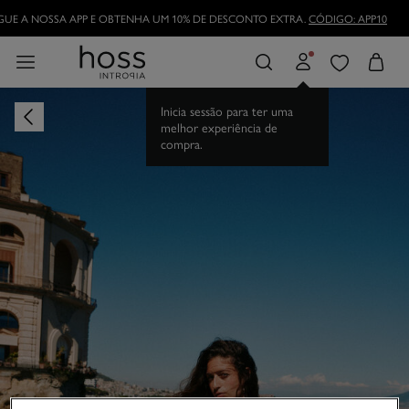
TORNE-SE HOSSLOVER
E APROVEITE AS VANTAGENS
Inicia sessão para ter uma
melhor experiência de
compra.