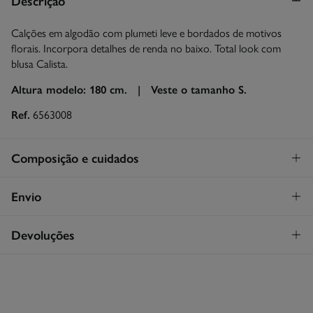
Descrição
Calções em algodão com plumeti leve e bordados de motivos
florais. Incorpora detalhes de renda no baixo. Total look com
blusa Calista.
Altura modelo: 180 cm. |
Veste o tamanho S.
Ref.
6563008
Composição e cuidados
Composição
Envio
100%
algodão
STANDARD
Devoluções
Cuidados
26€
Entrega em Portugal Madeira
Máxima temperatura de lavagem 30C
Tem
30 dias
para fazer a sua devolução através de qualquer dos
seguintes métodos:
Proibido utilizar branqueadores ou lixívia