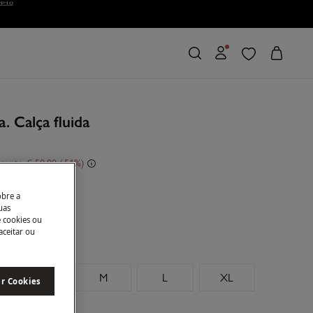
. Calça fluida
conto
€ 50,00
51
u
obre a
uas
e cookies ou
aceitar ou
S
M
L
XL
ar Cookies
manhos