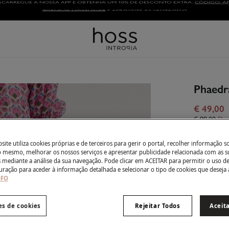
TORNE-SE HOSSLOVER
E APROVEITE AS VANTAGENS
Phaedra
€ 49,00
€ 99,00
Des
Côr:
Subi
ite utiliza cookies próprias e de terceiros para gerir o portal, recolher informação s
do mesmo, melhorar os nossos serviços e apresentar publicidade relacionada com as s
s mediante a análise da sua navegação. Pode clicar em ACEITAR para permitir o uso d
uração para aceder à informação detalhada e selecionar o tipo de cookies que deseja 
NFO
Tamanho:
XS
es de cookies
Rejeitar Todos
Aceit
Guia de ta