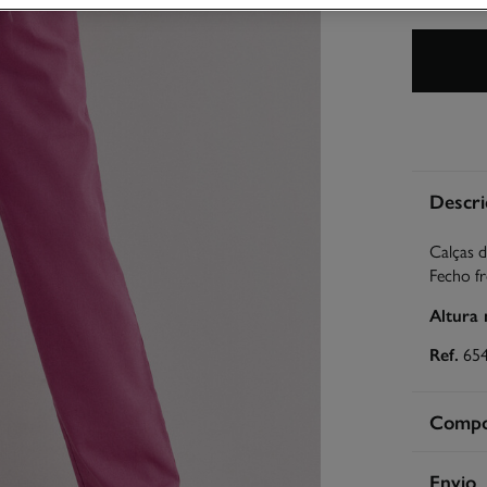
Descri
Calças d
Fecho fr
Altura
Ref.
65
Compos
Compos
Envio