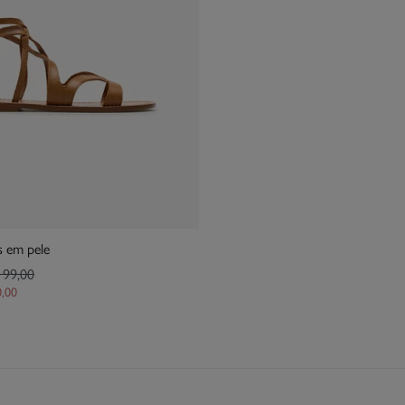
s em pele
 99,00
0,00