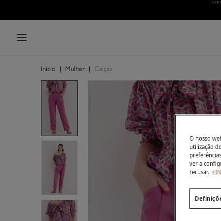
Início
|
Mulher
|
Calças
O nosso webs
utilização 
preferência
ver a config
recusar.
+I
Definiçõ