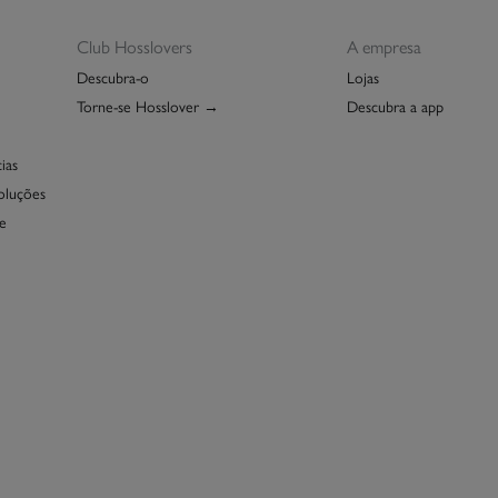
Club Hosslovers
A empresa
Descubra-o
Lojas
Torne-se Hosslover →
Descubra a app
ias
oluções
e