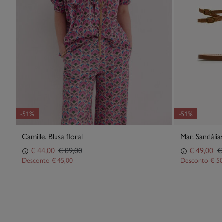
-51%
-51%
Camille. Blusa floral
Mar. Sandália
€ 44,00
€ 89,00
€ 49,00
€
Desconto
€ 45,00
Desconto
€ 5