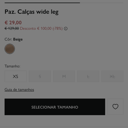
Paz. Calças wide leg
€ 29,00
€ 129,00
Desconto
€ 100,00
78
Côr:
Beige
Tamanho:
XS
S
M
L
XL
Guia de tamanhos
SELECIONAR TAMANHO