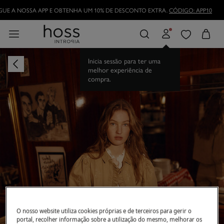
DESCARREGUE A NOSSA APP E OBTENHA UM 10% DE DESCONTO EXTRA.
CÓDI
Inicia sessão para ter uma
melhor experiência de
compra.
O nosso website utiliza cookies próprias e de terceiros para gerir o
portal, recolher informação sobre a utilização do mesmo, melhorar os