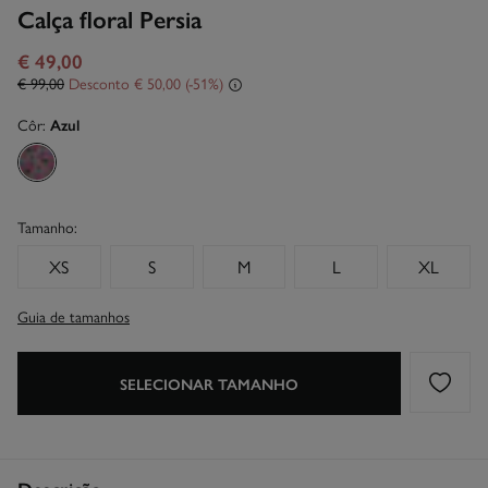
Calça floral Persia
€ 49,00
€ 99,00
Desconto
€ 50,00
51
Côr:
Azul
Tamanho:
XS
S
M
L
XL
Guia de tamanhos
SELECIONAR TAMANHO