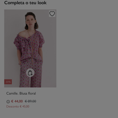
Completa o teu look
Limpeza a seco com percloroetileno.
-51%
Camille. Blusa floral
€ 44,00
€ 89,00
Desconto
€ 45,00