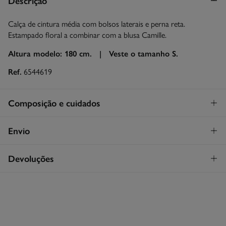
Descrição
Calça de cintura média com bolsos laterais e perna reta.
Estampado floral a combinar com a blusa Camille.
Altura modelo: 180 cm. |
Veste o tamanho S.
Ref.
6544619
Composição e cuidados
Composição
Envio
100%
algodão
STANDARD
Devoluções
Cuidados
26€
Entrega em Portugal Madeira
Máxima temperatura de lavagem 30C
Tem
30 dias
para fazer a sua devolução através de qualquer dos
seguintes métodos:
Secar em secador rotativo a baixa temperatura
Devolução por correio
Engomar a média temperatura