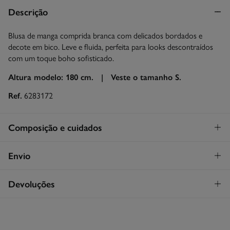
Descrição
Blusa de manga comprida branca com delicados bordados e
decote em bico. Leve e fluida, perfeita para looks descontraídos
com um toque boho sofisticado.
Altura modelo: 180 cm. |
Veste o tamanho S.
Ref.
6283172
Composição e cuidados
Composição
Envio
74%
modal
,
26%
poliamida
STANDARD
Devoluções
Cuidados
26€
Entrega em Portugal Madeira
Máxima temperatura de lavagem 30C. Processo suave
Tem
30 dias
para fazer a sua devolução através de qualquer dos
seguintes métodos:
Secar em secador rotativo a baixa temperatura