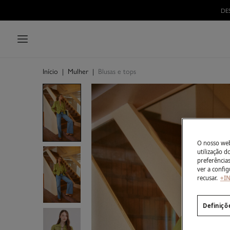
Início
|
Mulher
|
Blusas e tops
O nosso webs
utilização 
preferência
ver a config
recusar.
+I
Definiçõ