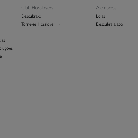
Club Hosslovers
A empresa
Descubra-o
Lojas
Torne-se Hosslover →
Descubra a app
ias
oluções
e