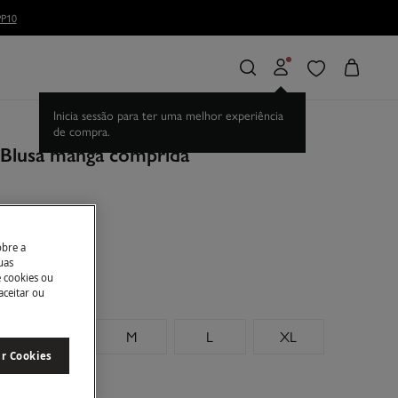
. Blusa manga comprida
e
obre a
uas
e cookies ou
aceitar ou
S
M
L
XL
ar Cookies
manhos