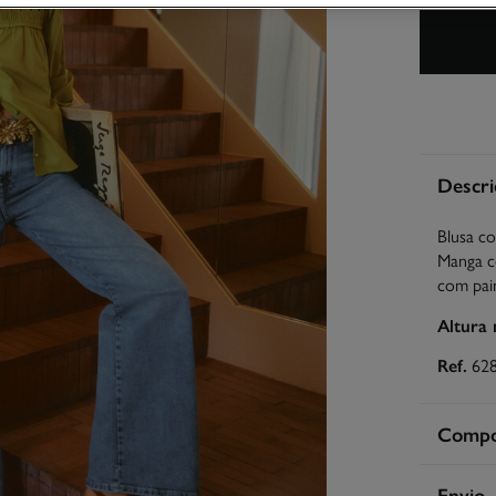
Descri
Blusa co
Manga c
com pain
Altura
Ref.
62
Compos
Compos
Envio