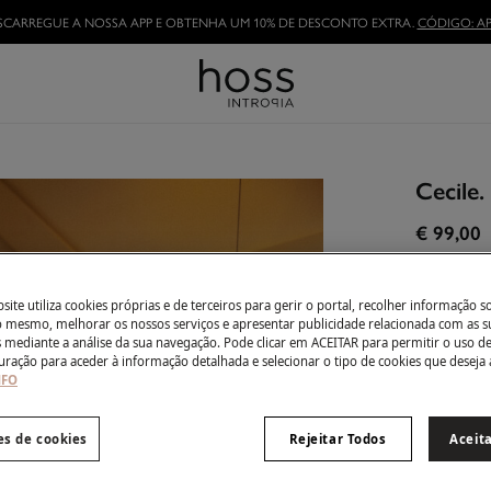
TORNE-SE HOSSLOVER
E APROVEITE AS VANTAGENS
Cecile
€ 99,00
Côr:
Verd
ite utiliza cookies próprias e de terceiros para gerir o portal, recolher informação s
do mesmo, melhorar os nossos serviços e apresentar publicidade relacionada com as s
s mediante a análise da sua navegação. Pode clicar em ACEITAR para permitir o uso d
uração para aceder à informação detalhada e selecionar o tipo de cookies que deseja 
Tamanho:
NFO
XS
es de cookies
Rejeitar Todos
Aceit
Guia de ta