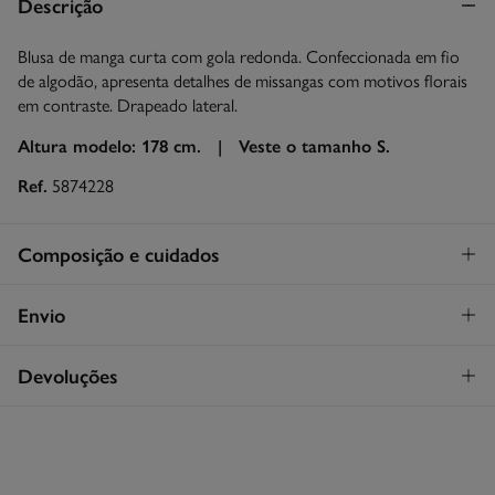
Descrição
Blusa de manga curta com gola redonda. Confeccionada em fio
de algodão, apresenta detalhes de missangas com motivos florais
em contraste. Drapeado lateral.
Altura modelo: 178 cm. |
Veste o tamanho S.
Ref.
5874228
Composição e cuidados
Composição
Envio
100%
algodão
STANDARD
Devoluções
Cuidados
26€
Entrega em Portugal Madeira
Lavagem exclusivamente à mão
Tem
30 dias
para fazer a sua devolução através de qualquer dos
seguintes métodos:
Secar a peça sobre a corda