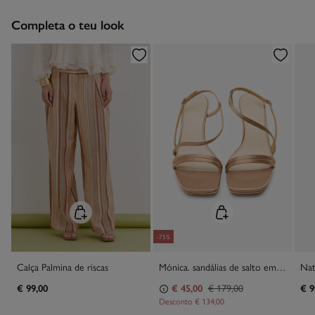
Devolução por correio
Engomar a baixa temperatura
Completa o teu look
Proibido limpeza a seco
-75%
Calça Palmina de riscas
Mónica. sandálias de salto em cetim
€ 99,00
€ 45,00
€ 179,00
€ 9
Desconto
€ 134,00