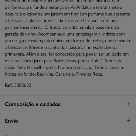
essência do Mediterrâneo através de uma doce história. Um
perfume que difunde a herança de Al-Andalus e te transmite a
doçura e o calor de um jardim em flor. Um perfume que desperta
a beleza das aldeias brancas da Costa de Granada com uma
permanência eterna. O frasco de vidro emula a base de uma
garrafa de vinho. Acompanha-o uma embalagem cilíndrica com
um design de estampado único, em forma de treliça, que transmite
a beleza das flores e o canto dos pássaros no esplendor da
primavera. Além disso, foi concebido para poder ser utilizado em
mais ocasiões (jarra para flores secas, porta-lápis...). Notas de
saída: Pera, Groselha preta. Notas de coração: Peónia, Jasmim.
Notas de fundo: Baunilha, Caramelo, Pimenta Rosa.
Ref.
3385622
Composição e cuidados
Composição
Envio
74%
álcool
,
17%
água
,
9%
água
STANDARD